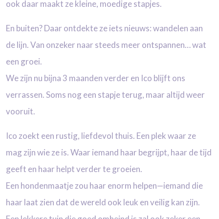
ook daar
maakt ze kleine, moedige stapjes.
En buiten? Daar ontdekte ze iets nieuws: wandelen aan
de lijn. Van onzeker naar steeds meer
ontspannen… wat
een groei.
We zijn nu bijna 3 maanden verder en Ico blijft ons
verrassen. Soms nog een stapje terug,
maar altijd weer
vooruit.
Ico zoekt een rustig, liefdevol thuis. Een plek waar ze
mag zijn wie ze is. Waar iemand haar
begrijpt, haar de tijd
geeft en haar helpt verder te groeien.
Een hondenmaatje zou haar enorm helpen—iemand die
haar laat zien dat de wereld ook leuk
en veilig kan zijn.
Een lekkere tuin die goed omheind is zal ook zeker een