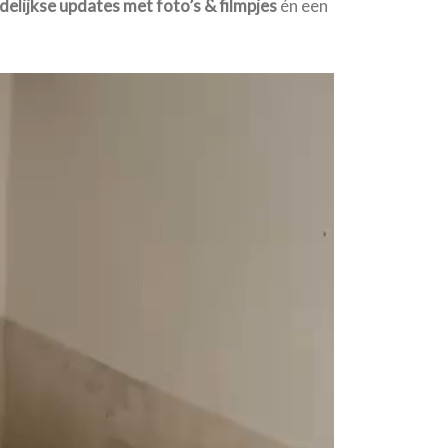
elijkse updates met foto’s & filmpjes
én een