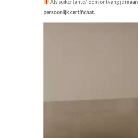
Als suikertante/-oom ontvang je
maand
persoonlijk certificaat
.
Videospeler