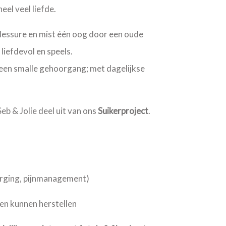
eel veel liefde.
essure en mist één oog door een oude
 liefdevol en speels.
een smalle gehoorgang; met dagelijkse
eb & Jolie deel uit van ons
Suikerproject
.
orging, pijnmanagement)
men kunnen herstellen