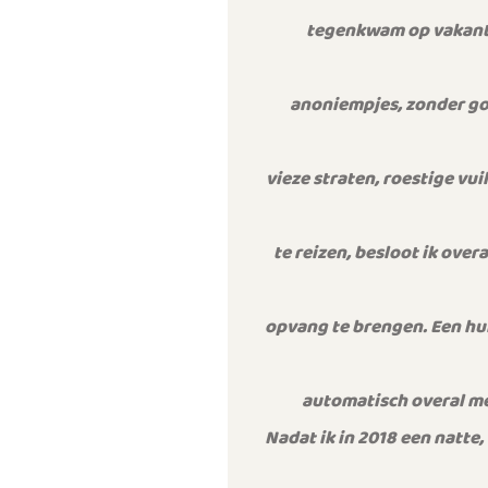
tegenkwam op vakantie
anoniempjes, zonder go
vieze straten, roestige vu
te reizen, besloot ik over
opvang te brengen. Een hu
automatisch overal mee
Nadat ik in 2018 een natte,