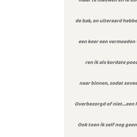
maar te mauwen en ik doe
de bak, en uiteraard hebben
een keer een vermoeden va
ren ik als kordate po
naar binnen, zodat zovee
Overbezorgd of niet…een le
Ook toen ik zelf nog geen