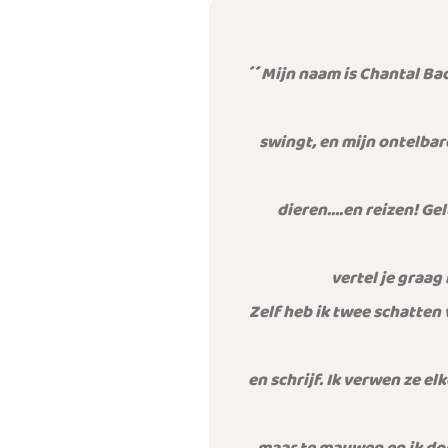
´´
Mijn naam is Chantal Bad
swingt, en mijn ontelbar
dieren….en reizen! Ge
vertel je graag
Zelf heb ik twee schatten 
en schrijf. Ik verwen ze e