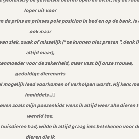
 gedienstig de gewenste deuren open en dicht, leg de rod
loper uit voor
 de prins en prinses pole position in bed en op de bank. Is 
ook maar
n ziek, zwak of misselijk (“ ze kunnen niet praten ”, denk i
altijd maar),
ezenmoeder voor de zekerheid, maar vast bij onze trouwe,
geduldige dierenarts
l mogelijk leed voorkomen of verholpen wordt. Hij kent me
inmiddels…
ven zoals mijn poezenkids wens ik altijd weer alle dieren t
wereld toe.
 huisdieren had, wilde ik altijd graag iets betekenen voor d
dieren die ik