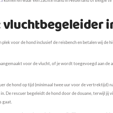
ta
komen en waar een zachte mand in Nederland of België te
 vluchtbegeleider i
n plek voor de hond inclusief de reisbench en betalen wij de 
angemaakt voor de vlucht, of je wordt toegevoegd aan de 
er de hond op tijd (minimaal twee uur voor de vertrektijd) n
in. De rescuer begeleidt de hond door de douane, terwijl jij v
s gaat.