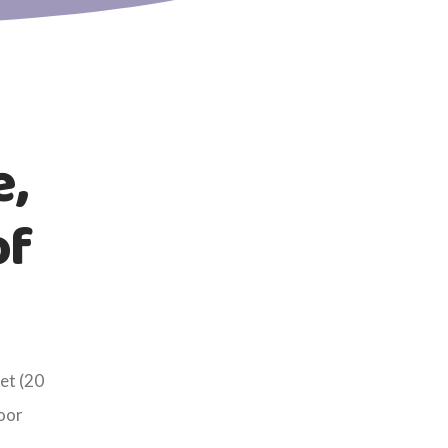
e,
of
ket (20
voor