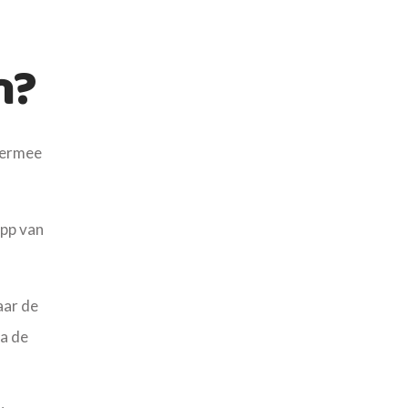
n?
hiermee
app van
aar de
ia de