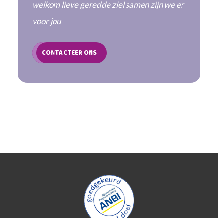
welkom lieve geredde ziel samen zijn we er
voor jou
CONTACTEER ONS