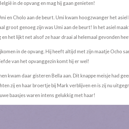
n België in de opvang en mag hij gaan genieten!
i en Cholo aan de beurt. Umi kwam hoogzwanger het asiel
 groot genoeg zijn was Umi aan de beurt! In het asiel maakt
 en het lijkt net alsof ze haar draai al helemaal gevonden hee
komen in de opvang. Hij heeft altijd met zijn maatje Ocho sa
liefde van het opvanggezin komt hij er wel!
n kwam daar gisteren Bella aan. Dit knappe meisje had geen
en zij en haar broertje bij Mark verblijven en is zij nu uitgeg
euwe baasjes waren intens gelukkig met haar!