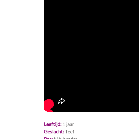
Leeftijd
1 jaar
Geslacht
Teef
Ras
Mix herder