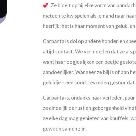
. Ze bloeit op bij elke vorm van aandach
meteen te kwispelen als iemand naar haar
heerlijk; het is haar moment van geluk, en 
Carpanta is dol op andere honden en speel
altijd contact. We vermoeden dat ze als p
want haar oogjes lijken een beetje geslot
aandoenlijker. Wanneer ze blij is of aan h
geluidje – een soort tevreden gesnor dat
Carpanta is, ondanks haar verleden, puur 
ze eindelijk de rust en geborgenheid vindt
ze elke dag mag genieten van knuffels, w
gewoon samen zijn.