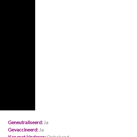
Geneutraliseerd
Ja
Gevaccineerd
Ja
Kan met kinderen
Onbekend