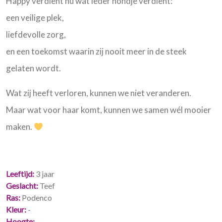
Happy verdient nu wat ieder hondje verdient:
een veilige plek,
liefdevolle zorg,
en een toekomst waarin zij nooit meer in de steek
gelaten wordt.
Wat zij heeft verloren, kunnen we niet veranderen.
Maar wat voor haar komt, kunnen we samen wél mooier
maken.
Leeftijd
3 jaar
Geslacht
Teef
Ras
Podenco
Kleur
-
Hoogte
-